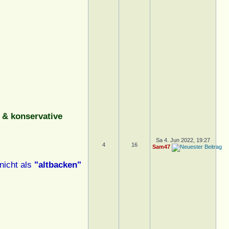
& konservative
Sa 4. Jun 2022, 19:27
4
16
Sam47
nicht als
"altbacken"