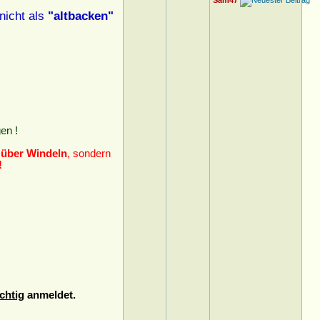
Sam47
nicht als
"altbacken"
en !
 über Windeln
, sondern
!
chtig
anmeldet.