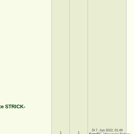
te STRICK-
Di 7. Jun 2022, 01:49
1
1