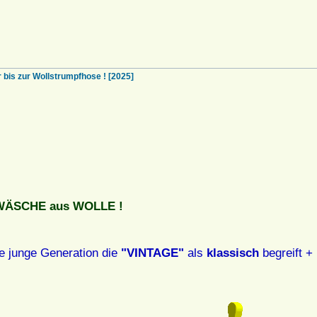
s zur Wollstrumpfhose ! [2025]
RWÄSCHE aus WOLLE !
e junge Generation die
"VINTAGE"
als
klassisch
begreift + 