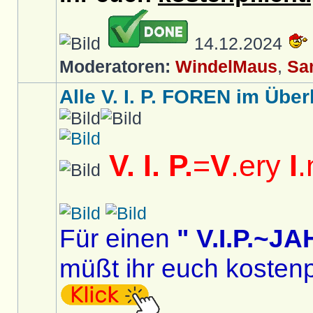
14.12.2024
Moderatoren:
WindelMaus
,
Sa
Alle V. I. P. FOREN im Überb
V. I. P.
=
V
.ery
I
.
Für einen
" V.I.P.~
müßt ihr euch kostenp