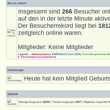
Wer ist online?
Insgesamt sind
266
Besucher onli
auf den in der letzte Minute akti
Der Besucherrekord liegt bei
181
zeitgleich online waren.
Mitglieder: Keine Mitglieder
Legende ::
Administratoren
,
EHRENGAST (seit 2025)
,
Forenübergreifende Mo
P. Ehrenmitglied (w) [altgedient]
Geburtstage
Heute hat kein Mitglied Geburt
Statistik
Beiträge insgesamt
15508
| Themen insgesamt
1807
| Mitglieder insgesamt
4