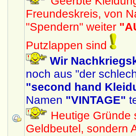
Geerbte Kleidun
Freundeskreis, von N
"Spendern" weiter
"A
Putzlappen sind
Wir Nachkriegs
noch aus "der schlech
"second hand Kleid
Namen
"VINTAGE"
te
Heutige Gründe si
Geldbeutel, sondern 