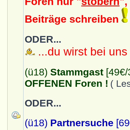
Foren nur "
stöbern
",
Beiträge schreiben
ODER...
...du wirst bei uns
(ü18)
Stammgast
[49€/
OFFENEN Foren !
( Le
ODER...
(ü18)
Partnersuche
[69