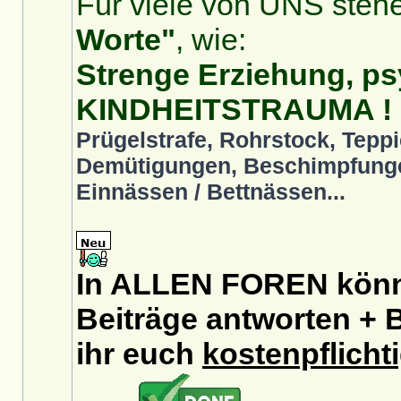
Für viele von UNS stehe
Worte"
, wie:
Strenge Erziehung, ps
KINDHEITSTRAUMA !
Prügelstrafe, Rohrstock, Teppi
Demütigungen, Beschimpfunge
Einnässen / Bettnässen...
In ALLEN FOREN könnt
Beiträge antworten + B
ihr euch
kostenpflicht