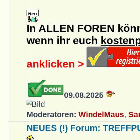
In ALLEN FOREN könnt 
wenn ihr euch
kostenp
anklicken >
09.08.2025
Moderatoren:
WindelMaus
,
Sa
NEUES (!) Forum: TREFFP