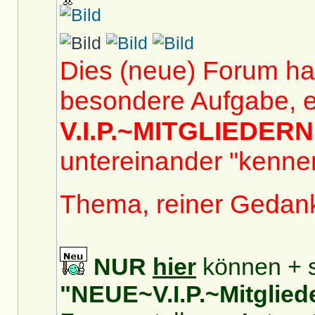
Dies (neue) Forum hat
besondere Aufgabe, e
V.I.P.~MITGLIEDERN
untereinander "kennen
Thema, reiner Gedan
NUR
hier
können + s
"NEUE~V.I.P.~Mitglied