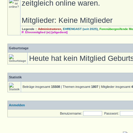
zeitgleich online waren.
Mitglieder: Keine Mitglieder
Legende ::
Administratoren
,
EHRENGAST (seit 2025)
,
Forenübergreifende Mo
P. Ehrenmitglied (w) [altgedient]
Geburtstage
Heute hat kein Mitglied Geburt
Statistik
Beiträge insgesamt
15508
| Themen insgesamt
1807
| Mitglieder insgesamt
4
Anmelden
Benutzername:
Passwort: