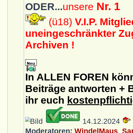
Nr. 1
ODER...
unsere
(ü18)
V.I.P. Mitgli
uneingeschränkter Zug
Archiven !
In ALLEN FOREN könnt
Beiträge antworten + B
ihr euch
kostenpflicht
14.12.2024
Moderatoren:
WindelMaus
,
Sa