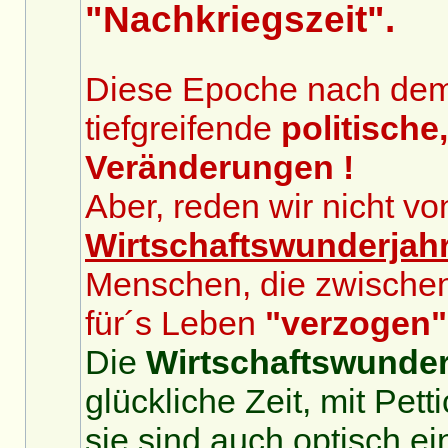
"Nachkriegszeit".
Diese Epoche nach dem 2
tiefgreifende
politische
Veränderungen !
Aber, reden wir nicht v
Wirtschaftswunderjah
Menschen, die zwische
für´s Leben
"verzogen"
Die
Wirtschaftswunder
glückliche Zeit, mit Pet
sie sind auch optisch ei