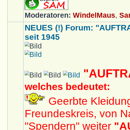
Moderatoren:
WindelMaus
,
Sa
NEUES (!) Forum: "AUFTR
seit 1945
"AUFTR
welches bedeutet:
Geerbte Kleidun
Freundeskreis, von N
"Spendern" weiter
"A