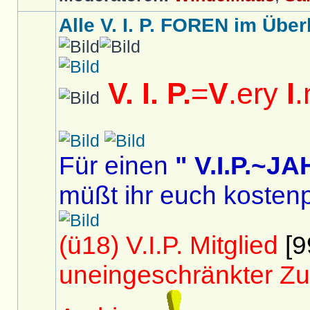
Alle V. I. P. FOREN im Überb
V. I. P.
=
V
.ery
I
.
Für einen
" V.I.P.~
müßt ihr euch kostenp
(ü18) V.I.P. Mitglied
[9
uneingeschränkter Zu