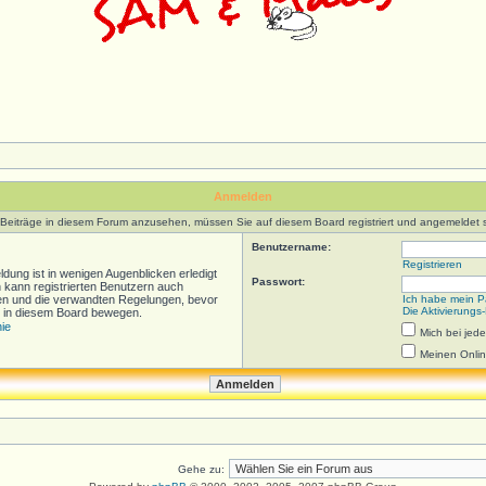
Anmelden
Beiträge in diesem Forum anzusehen, müssen Sie auf diesem Board registriert und angemeldet s
Benutzername:
Registrieren
dung ist in wenigen Augenblicken erledigt
Passwort:
n kann registrierten Benutzern auch
en und die verwandten Regelungen, bevor
Ich habe mein P
Die Aktivierungs
ich in diesem Board bewegen.
nie
Mich bei je
Meinen Onlin
Gehe zu: