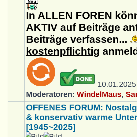
In ALLEN FOREN könnt
AKTIV auf Beiträge an
Beiträge verfassen...
kostenpflichtig
anmeld
10.01.202
Moderatoren:
WindelMaus
,
Sa
OFFENES FORUM: Nostalgi
& konservativ warme Unte
[1945~2025]