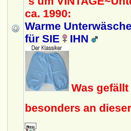
´s um VINTAGE~Unt
ca. 1990:
Warme Unterwäsche 
für SIE
IHN
Was gefäll
besonders an dies