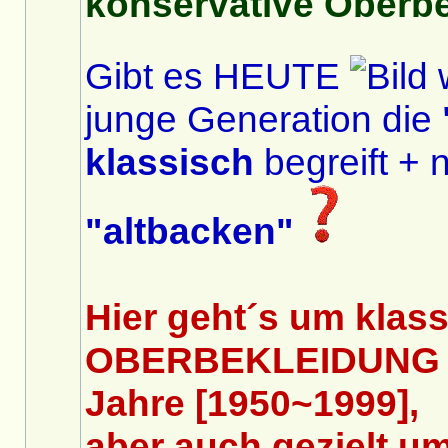
konservative Oberbe
Gibt es HEUTE
w
junge Generation die
klassisch
begreift + n
"altbacken"
Hier geht´s um klas
OBERBEKLEIDUNG d
Jahre [1950~1999],
aber auch gezielt um