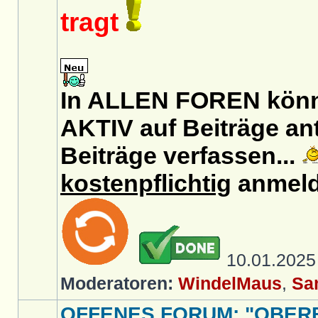
tragt
In ALLEN FOREN könnt
AKTIV auf Beiträge an
Beiträge verfassen...
kostenpflichtig
anmeld
10.01.202
Moderatoren:
WindelMaus
,
Sa
OFFENES FORUM: "OBER