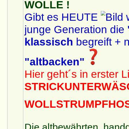
WOLLE !
Gibt es HEUTE
w
junge Generation die
klassisch
begreift + n
"altbacken"
Hier geht´s in erster
STRICKUNTERWÄS
WOLLSTRUMPFHO
Die altbewährten, hand