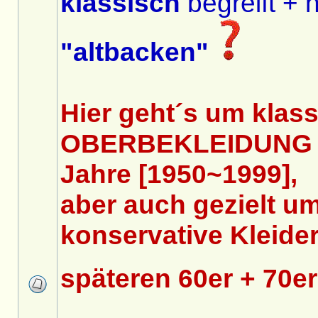
klassisch
begreift + n
"altbacken"
Hier geht´s um klas
OBERBEKLEIDUNG d
Jahre [1950~1999],
aber auch gezielt um
konservative Kleide
späteren 60er + 70e