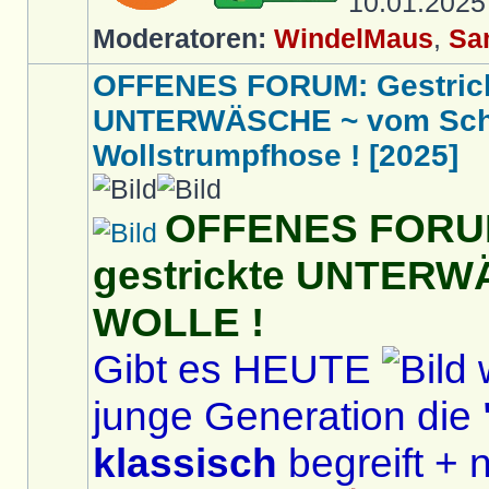
10.01.202
Moderatoren:
WindelMaus
,
Sa
OFFENES FORUM: Gestric
UNTERWÄSCHE ~ vom Schlü
Wollstrumpfhose ! [2025]
OFFENES FORUM
gestrickte UNTERW
WOLLE !
Gibt es HEUTE
w
junge Generation die
klassisch
begreift + n