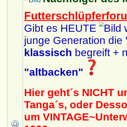
Futterschlüpferfor
Gibt es HEUTE
w
junge Generation die
klassisch
begreift + n
"altbacken"
Hier geht´s NICHT u
Tanga´s, oder Desso
um VINTAGE~Unterw