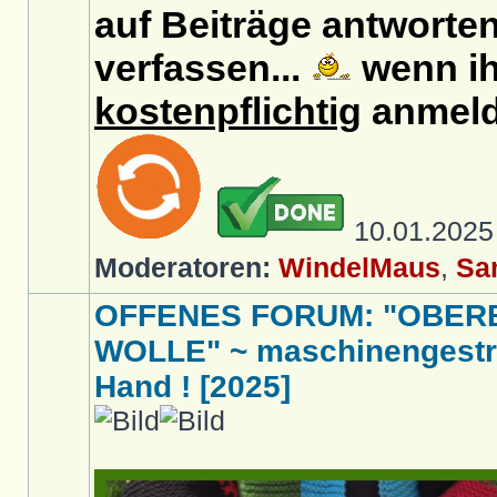
auf Beiträge antworten
verfassen...
wenn ih
kostenpflichtig
anmeld
10.01.202
Moderatoren:
WindelMaus
,
Sa
OFFENES FORUM: "OBER
WOLLE" ~ maschinengestri
Hand ! [2025]