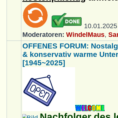
10.01.202
Moderatoren:
WindelMaus
,
Sa
OFFENES FORUM: Nostalgi
& konservativ warme Unte
[1945~2025]
Nachfolger des 