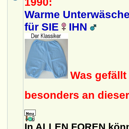
1990:
Warme Unterwäsche 
für SIE
IHN
Was gefäll
besonders an dies
In ALLEN FOREN könn