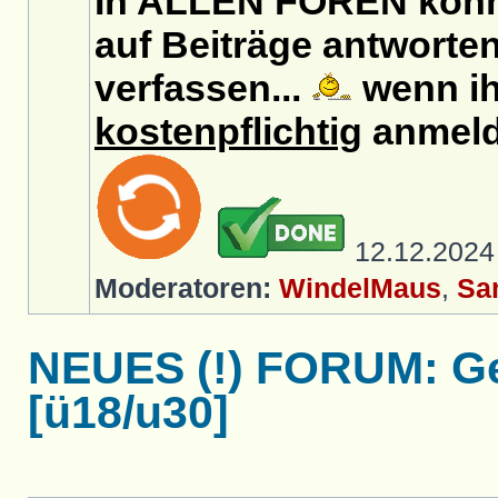
In ALLEN FOREN könn
auf Beiträge antworten
verfassen...
wenn ih
kostenpflichtig
anmeld
12.12.202
Moderatoren:
WindelMaus
,
Sa
NEUES (!) FORUM: Ge
[ü18/u30]