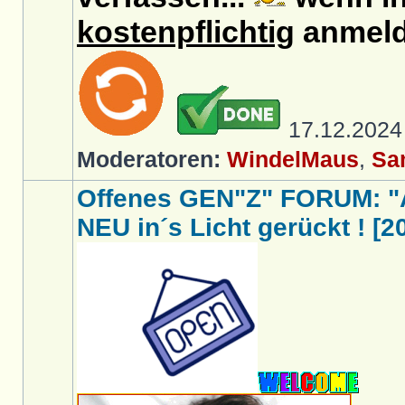
kostenpflichtig
anmeld
17.12.202
Moderatoren:
WindelMaus
,
Sa
Offenes GEN"Z" FORUM: "
NEU in´s Licht gerückt ! [2