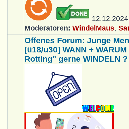
12.12.202
Moderatoren:
WindelMaus
,
Sa
Offenes Forum: Junge Me
[ü18/u30] WANN + WARUM t
Rotting" gerne WINDELN ?