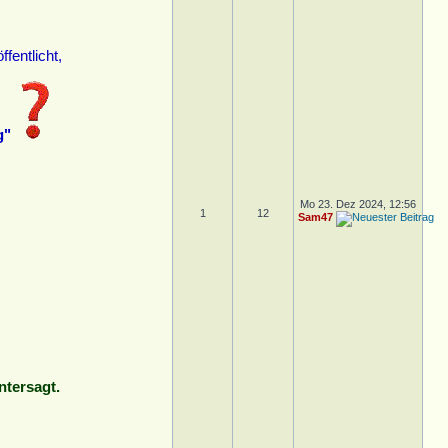
fentlicht,
g"
Mo 23. Dez 2024, 12:56
1
12
Sam47
ntersagt.