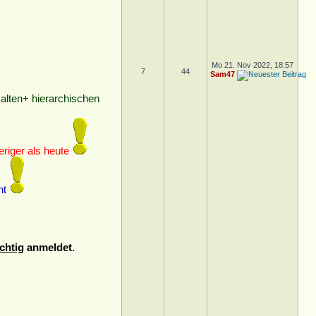
Mo 21. Nov 2022, 18:57
7
44
Sam47
alten+ hierarchischen
riger als heute
nt
chtig
anmeldet.