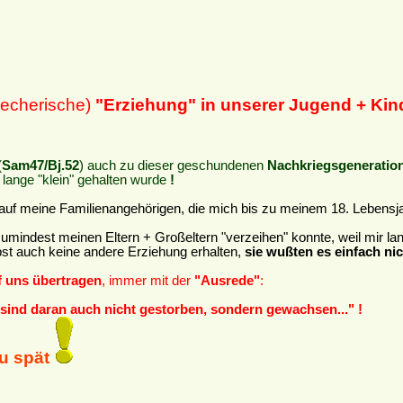
recherische)
"Erziehung" in unserer Jugend + Kin
(
Sam47/Bj.52
) auch zu dieser geschundenen
Nachkriegsgeneratio
 lange "klein" gehalten wurde
!
 auf meine Familienangehörigen, die mich bis zu meinem 18. Leben
h zumindest meinen Eltern + Großeltern "verzeihen" konnte, weil mir 
lbst auch keine andere Erziehung erhalten,
sie wußten es einfach nic
 uns übertragen
, immer mit der
"Ausrede"
:
, sind daran auch nicht gestorben, sondern gewachsen..." !
zu spät