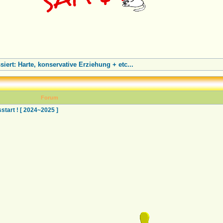
iert: Harte, konservative Erziehung + etc...
Forum
art ! [ 2024~2025 ]