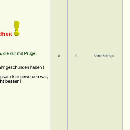
dheit
n
, die nur mit Prügel,
0
0
Keine Beiträge
sjahr geschunden haben
!
langsam klar geworden war,
ht besser !