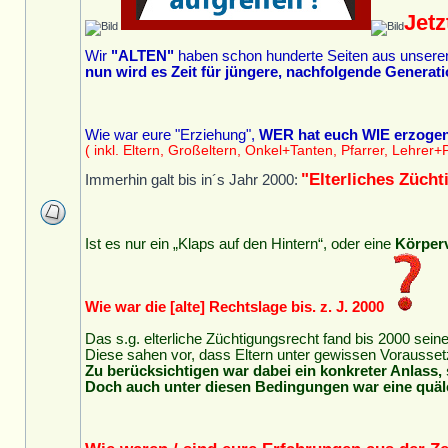
Jetz
Wir
"ALTEN"
haben schon hunderte Seiten aus unseren L
nun wird es Zeit für jüngere, nachfolgende Generati
Wie war eure "Erziehung",
WER hat euch WIE erzoge
( inkl. Eltern, Großeltern, Onkel+Tanten, Pfarrer, Lehrer+P
"Elterliches Züch
Immerhin galt bis in´s Jahr 2000:
Ist es nur ein „Klaps auf den Hintern“, oder eine
Körper
Wie war die [alte] Rechtslage bis. z. J. 2000
Das s.g. elterliche Züchtigungsrecht fand bis 2000 sei
Diese sahen vor, dass Eltern unter gewissen Voraussetz
Zu berücksichtigen war dabei ein konkreter Anlass, 
Doch auch unter diesen Bedingungen war eine quäl