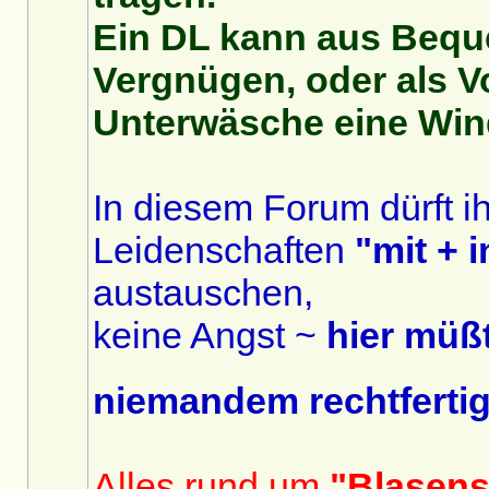
Ein DL kann aus Beque
Vergnügen, oder als V
Unterwäsche eine Wind
In diesem Forum dürft i
Leidenschaften
"mit + 
austauschen,
keine Angst ~
hier müßt
niemandem rechtferti
Alles rund um
"Blasen