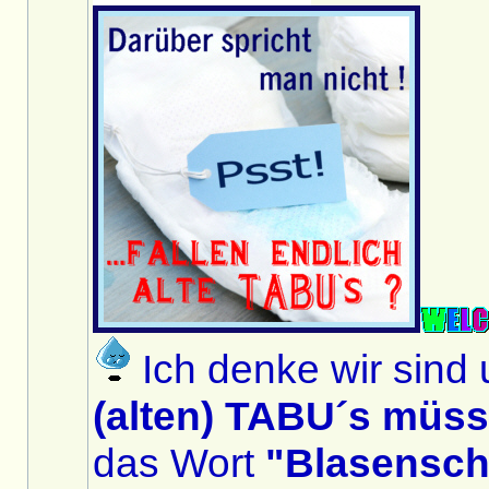
Ich denke wir sind 
(alten) TABU´s müs
das Wort
"Blasensc