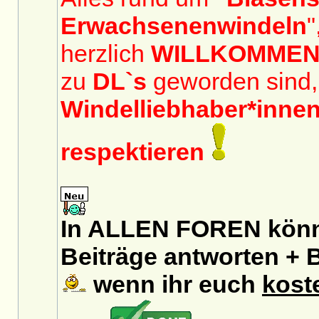
Erwachsenenwindeln
"
herzlich
WILLKOMME
zu
DL`s
geworden sind,
Windelliebhaber*inne
respektieren
In ALLEN FOREN könnt
Beiträge antworten + B
wenn ihr euch
kost