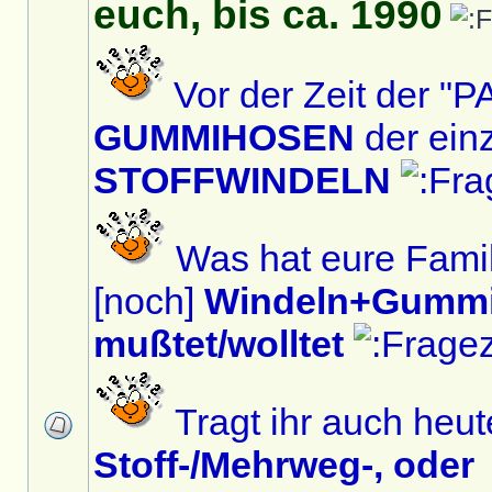
euch, bis ca. 1990
Vor der Zeit der 
GUMMIHOSEN
der ein
STOFFWINDELN
Was hat eure Famil
[noch]
Windeln+Gummi
mußtet/wolltet
Tragt ihr auch heu
Stoff-/Mehrweg-, oder