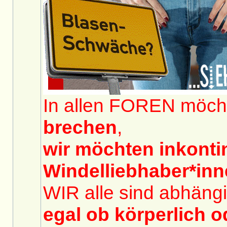
In allen FOREN möch
brechen
,
wir möchten inkont
Windelliebhaber*in
WIR alle sind abhängi
egal ob körperlich o