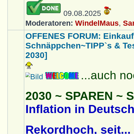
09.08.2025
Moderatoren:
WindelMaus
,
Sa
OFFENES FORUM: Einkaufs
Schnäppchen~TIPP`s & Test
2030]
...auch n
2030 ~ SPAREN ~
Inflation in Deutsc
Rekordhoch, seit...