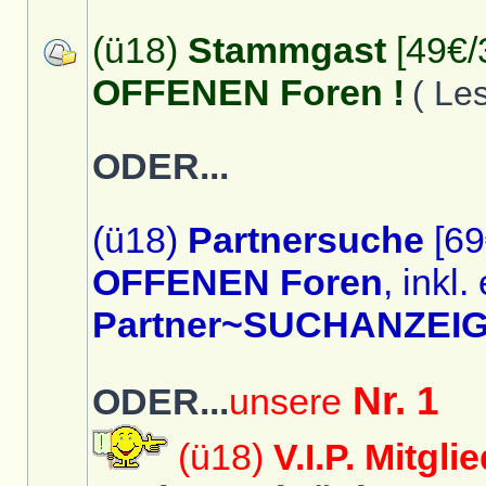
(ü18)
Stammgast
[49€/
OFFENEN Foren !
( Le
ODER...
(ü18)
Partnersuche
[69
OFFENEN Foren
, inkl.
Partner~SUCHANZEIG
Nr. 1
ODER...
unsere
(ü18)
V.I.P. Mitgli