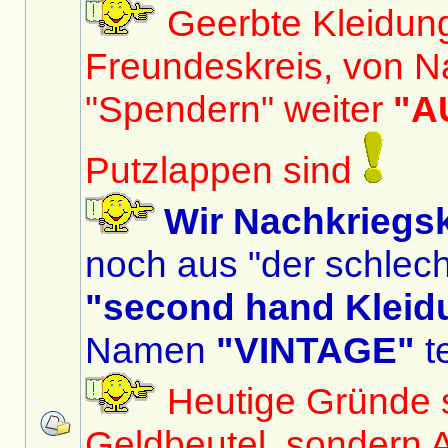
Geerbte Kleidun
Freundeskreis, von N
"Spendern" weiter
"A
Putzlappen sind
Wir Nachkriegs
noch aus "der schlech
"second hand Kleid
Namen
"VINTAGE"
te
Heutige Gründe si
Geldbeutel, sondern 