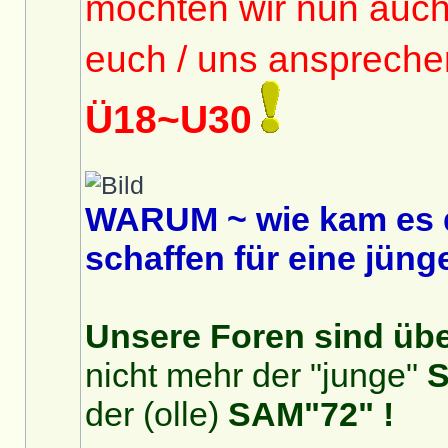
möchten wir nun auc
euch / uns anspreche
Ü18~U30
WARUM ~ wie kam es 
schaffen für eine jüng
Unsere Foren sind über
nicht mehr der "junge"
S
der (olle)
SAM"72" !