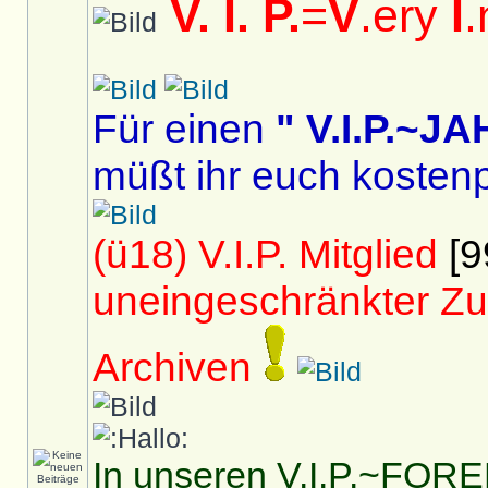
V. I. P.
=
V
.ery
I
.
Für einen
" V.I.P.~
müßt ihr euch kostenp
(ü18) V.I.P. Mitglied
[9
uneingeschränkter Zu
Archiven
In unseren V.I.P.~FOREN