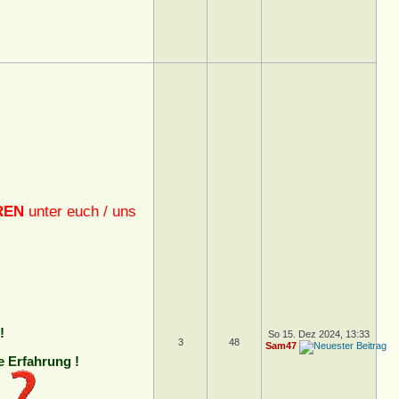
REN
unter euch / uns
!
So 15. Dez 2024, 13:33
3
48
Sam47
e Erfahrung !