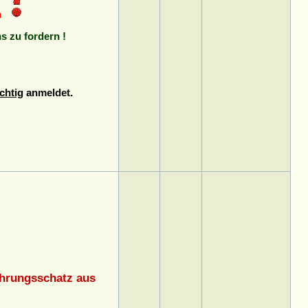
n
ns zu fordern !
chtig
anmeldet.
ahrungsschatz aus