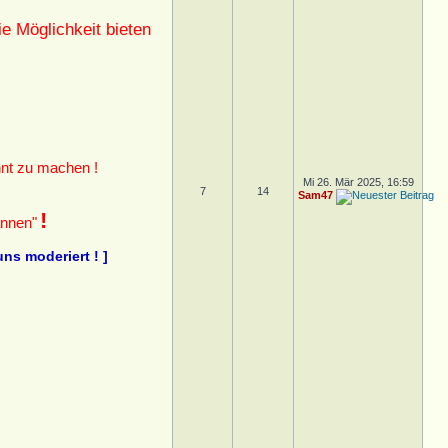
e Möglichkeit bieten
nt zu machen !
Mi 26. Mär 2025, 16:59
7
14
Sam47
!
annen"
ns moderiert ! ]