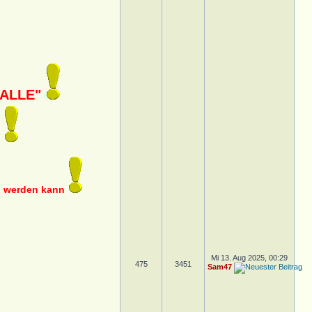
 ALLE"
n
en werden kann
Mi 13. Aug 2025, 00:29
475
3451
Sam47