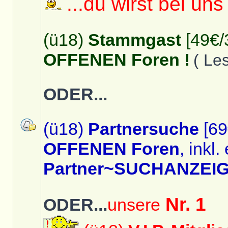
...du wirst bei uns
(ü18)
Stammgast
[49€/
OFFENEN Foren !
( Le
ODER...
(ü18)
Partnersuche
[69
OFFENEN Foren
, inkl.
Partner~SUCHANZEIG
Nr. 1
ODER...
unsere