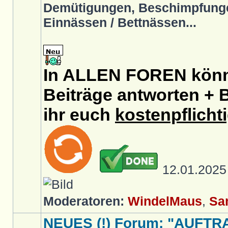
Demütigungen, Beschimpfunge
Einnässen / Bettnässen...
In ALLEN FOREN könnt
Beiträge antworten + B
ihr euch
kostenpflicht
12.01.202
Moderatoren:
WindelMaus
,
Sa
NEUES (!) Forum: "AUFTR