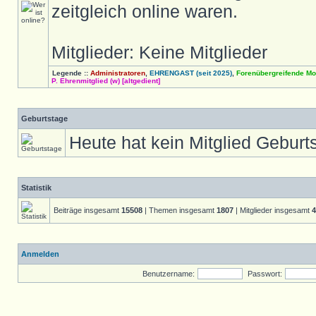
zeitgleich online waren.
Mitglieder: Keine Mitglieder
Legende ::
Administratoren
,
EHRENGAST (seit 2025)
,
Forenübergreifende Mo
P. Ehrenmitglied (w) [altgedient]
Geburtstage
Heute hat kein Mitglied Geburt
Statistik
Beiträge insgesamt
15508
| Themen insgesamt
1807
| Mitglieder insgesamt
4
Anmelden
Benutzername:
Passwort: