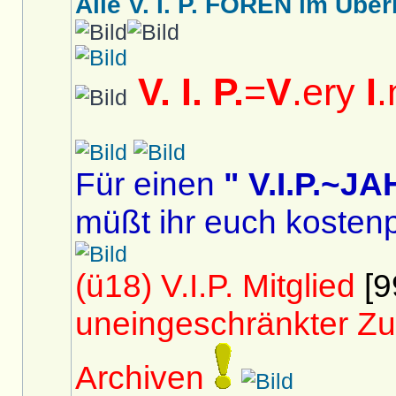
Alle V. I. P. FOREN im Überb
V. I. P.
=
V
.ery
I
.
Für einen
" V.I.P.~
müßt ihr euch kostenp
(ü18) V.I.P. Mitglied
[9
uneingeschränkter Zu
Archiven