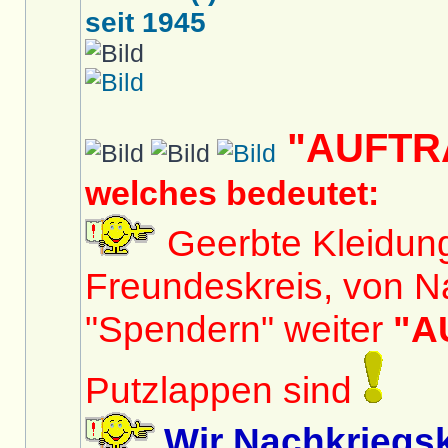
seit 1945
"AUFTR
welches bedeutet:
Geerbte Kleidun
Freundeskreis, von N
"Spendern" weiter
"A
Putzlappen sind
Wir Nachkriegs