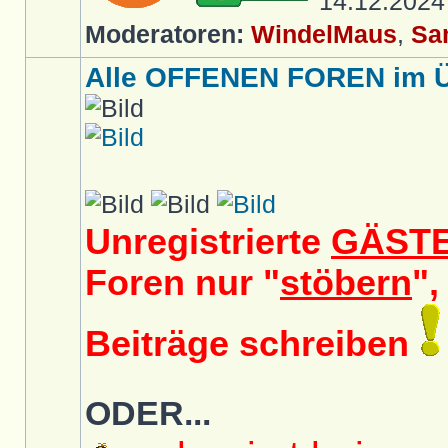
14.12.202
Moderatoren:
WindelMaus
,
Sa
Alle OFFENEN FOREN im Üb
Unregistrierte
GÄST
Foren nur "
stöbern
",
Beiträge schreiben
ODER...