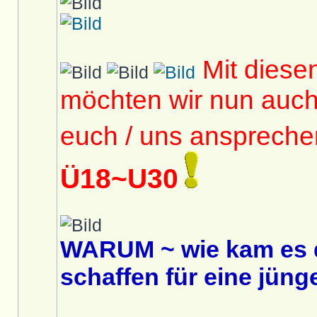
Mit diese
möchten wir nun auc
euch / uns anspreche
Ü18~U30
WARUM ~ wie kam es 
schaffen für eine jüng