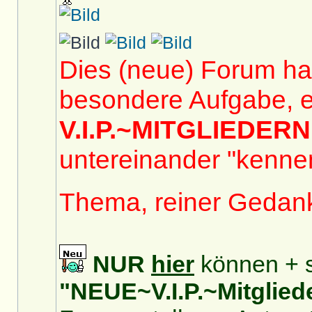
Dies (neue) Forum hat
besondere Aufgabe, e
V.I.P.~MITGLIEDERN
untereinander "kennen
Thema, reiner Gedan
NUR
hier
können + s
"NEUE~V.I.P.~Mitglied