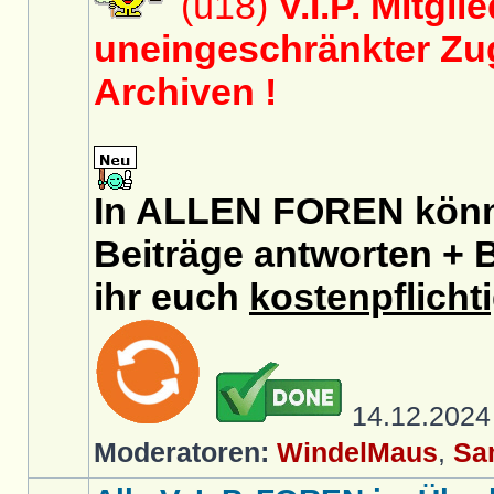
(ü18)
V.I.P. Mitgli
uneingeschränkter Zug
Archiven !
In ALLEN FOREN könnt
Beiträge antworten + B
ihr euch
kostenpflicht
14.12.202
Moderatoren:
WindelMaus
,
Sa