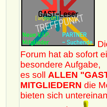
Di
Forum hat ab sofort e
besondere Aufgabe,
es soll
ALLEN "GAST
MITGLIEDERN
die Mö
bieten sich untereina