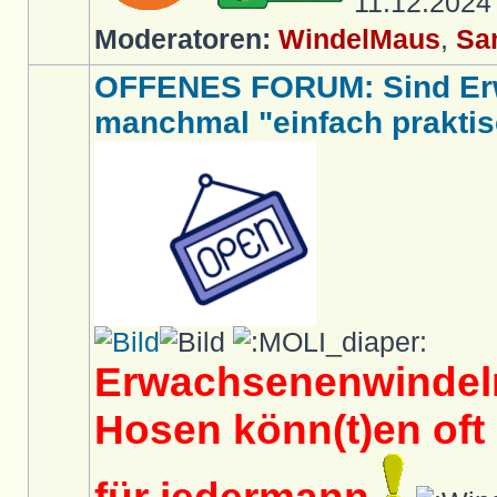
11.12.202
Moderatoren:
WindelMaus
,
Sa
OFFENES FORUM: Sind Er
manchmal "einfach praktis
Erwachsenenwindeln
Hosen könn(t)en oft 