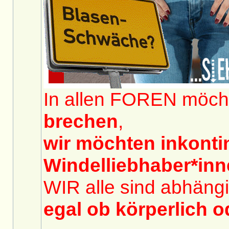
In allen FOREN möch
brechen
,
wir möchten inkont
Windelliebhaber*in
WIR alle sind abhängi
egal ob körperlich o