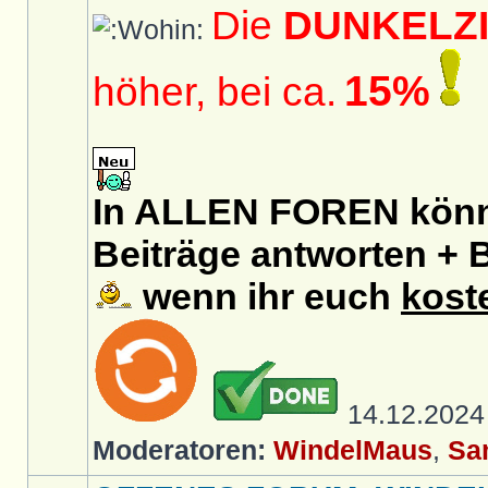
Die
DUNKELZ
15%
höher, bei ca.
In ALLEN FOREN könnt
Beiträge antworten + B
wenn ihr euch
kost
14.12.202
Moderatoren:
WindelMaus
,
Sa