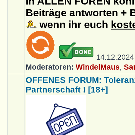
In ALLEN FOREN könnt
Beiträge antworten + B
wenn ihr euch
kost
14.12.202
Moderatoren:
WindelMaus
,
Sa
OFFENES FORUM: Toleranz
Partnerschaft ! [18+]