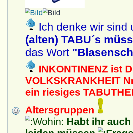
Ich denke wir sind 
(alten) TABU´s müs
das Wort
"Blasensc
INKONTINENZ ist D
VOLKSKRANKHEIT Nr. 
ein riesiges TABUTHEM
Altersgruppen
Habt ihr auc