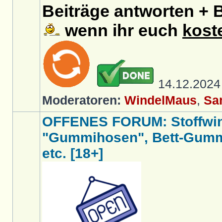
Beiträge antworten + B
wenn ihr euch
kost
14.12.202
Moderatoren:
WindelMaus
,
Sa
OFFENES FORUM: Stoffwin
"Gummihosen", Bett-Gumm
etc. [18+]