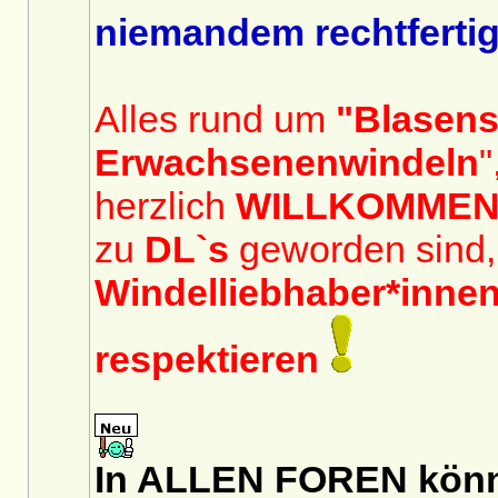
niemandem rechtferti
Alles rund um
"Blasen
Erwachsenenwindeln
"
herzlich
WILLKOMME
zu
DL`s
geworden sind,
Windelliebhaber*inne
respektieren
In ALLEN FOREN könnt