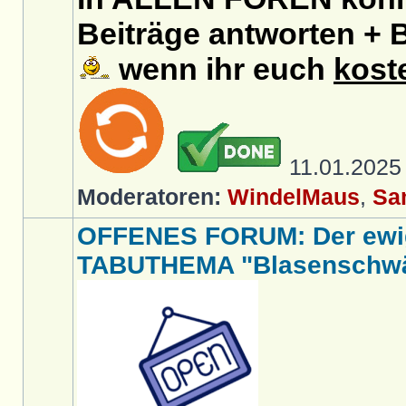
Beiträge antworten + B
wenn ihr euch
kost
11.01.202
Moderatoren:
WindelMaus
,
Sa
OFFENES FORUM: Der ewi
TABUTHEMA "Blasenschwäc