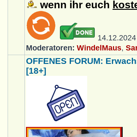
wenn ihr euch
kost
14.12.202
Moderatoren:
WindelMaus
,
Sa
OFFENES FORUM: Erwachs
[18+]