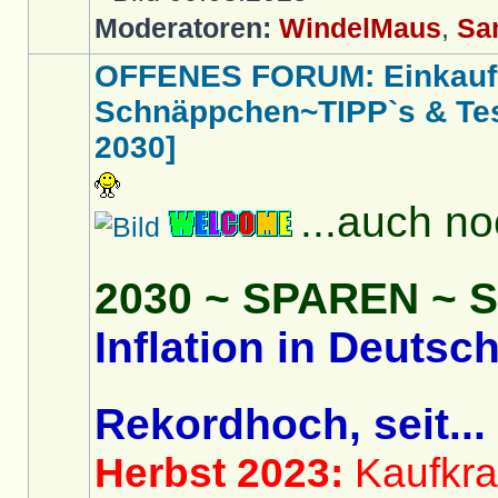
Moderatoren:
WindelMaus
,
Sa
OFFENES FORUM: Einkaufs
Schnäppchen~TIPP`s & Test
2030]
...auch n
2030 ~ SPAREN ~
Inflation in Deutsc
Rekordhoch, seit...
Herbst 2023:
Kaufkraf