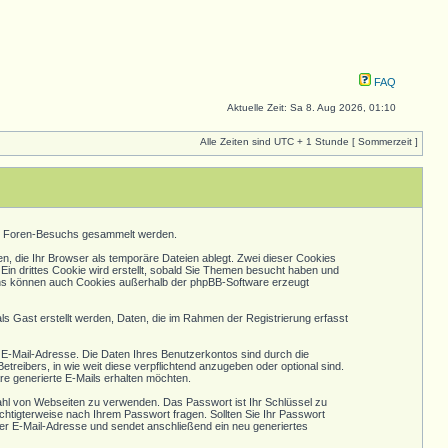
FAQ
Aktuelle Zeit: Sa 8. Aug 2026, 01:10
Alle Zeiten sind UTC + 1 Stunde [ Sommerzeit ]
res Foren-Besuchs gesammelt werden.
, die Ihr Browser als temporäre Dateien ablegt. Zwei dieser Cookies
n drittes Cookie wird erstellt, sobald Sie Themen besucht haben und
chs können auch Cookies außerhalb der phpBB-Software erzeugt
ls Gast erstellt werden, Daten, die im Rahmen der Registrierung erfasst
E-Mail-Adresse. Die Daten Ihres Benutzerkontos sind durch die
etreibers, in wie weit diese verpflichtend anzugeben oder optional sind.
re generierte E-Mails erhalten möchten.
zahl von Webseiten zu verwenden. Das Passwort ist Ihr Schlüssel zu
chtigterweise nach Ihrem Passwort fragen. Sollten Sie Ihr Passwort
r E-Mail-Adresse und sendet anschließend ein neu generiertes