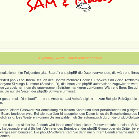
"Anything Goes" - Datenschutzrichtlinie
ne Institutionen (im Folgenden „das Board“) und phpBB die Daten verwenden, die während Ih
stellt phpBB bei Ihrem Besuch des Boards mehrere Cookies. Cookies sind kleine Textdateien
nonyme Sitzungs-Nummer (Session-ID), die Ihnen von phpBB automatisch zugewiesen wird. Ei
träge zu speichern, um die ungelesenen Beiträge markieren zu können. Während Ihres Besu
en, die nur die Seiten der phpBB-Software umfasst.
gesammelt. Dies betrifft — ohne Anspruch auf Vollständigkeit — zum Beispiel Beiträge, die a
n.
amen, einem Passwort zur Anmeldung mit diesem Konto und einer persönlichen und gültigen 
s Board betrieben wird. Bei allen darüber hinausgehenden Daten ist es die Entscheidung des B
gänglich sind. Des Weiteren können Sie auswählen, ob Sie automatisch durch die phpBB-Softwa
, so dass es sicher ist. Jedoch wird Ihnen empfohlen, dieses Passwort nicht auf einer Viel
Insbesondere wird Sie kein Vertreter des Betreibers, der phpBB Group oder ein Dritter bere
vergessen“ benutzen. Die phpBB-Software fragt Sie dann nach Ihrem Benutzername und Ihre
können.