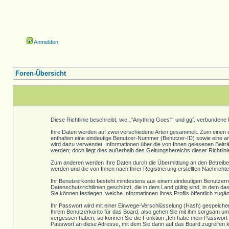
Anmelden
Foren-Übersicht
Diese Richtlinie beschreibt, wie „"Anything Goes"“ und ggf. verbunde
Ihre Daten werden auf zwei verschiedene Arten gesammelt. Zum einen er
enthalten eine eindeutige Benutzer-Nummer (Benutzer-ID) sowie eine a
wird dazu verwendet, Informationen über die von Ihnen gelesenen Bei
werden; doch liegt dies außerhalb des Geltungsbereichs dieser Richtlini
Zum anderen werden Ihre Daten durch die Übermittlung an den Betreiber 
werden und die von Ihnen nach Ihrer Registrierung erstellten Nachrichte
Ihr Benutzerkonto besteht mindestens aus einem eindeutigen Benutzern
Datenschutzrichtlinien geschützt, die in dem Land gültig sind, in dem da
Sie können festlegen, welche Informationen Ihres Profils öffentlich zu
Ihr Passwort wird mit einer Einwege-Verschlüsselung (Hash) gespeichert
Ihrem Benutzerkonto für das Board, also gehen Sie mit ihm sorgsam um. 
vergessen haben, so können Sie die Funktion „Ich habe mein Passwort 
Passwort an diese Adresse, mit dem Sie dann auf das Board zugreifen 