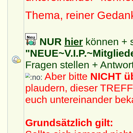
Thema, reiner Gedan
NUR
hier
können + s
"NEUE~V.I.P.~Mitglied
Fragen stellen + Antwor
Aber bitte
NICHT 
plaudern, dieser TREF
euch untereinander bek
Grundsätzlich gilt: