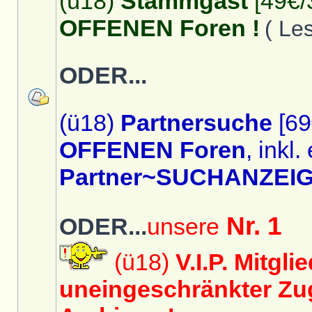
(ü18)
Stammgast
[49€/
OFFENEN Foren !
( Le
ODER...
(ü18)
Partnersuche
[69
OFFENEN Foren
, inkl.
Partner~SUCHANZEIG
Nr. 1
ODER...
unsere
(ü18)
V.I.P. Mitgli
uneingeschränkter Zug