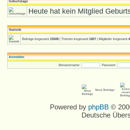
Geburtstage
Heute hat kein Mitglied Geburt
Statistik
Beiträge insgesamt
15508
| Themen insgesamt
1807
| Mitglieder insgesamt
4
Anmelden
Benutzername:
Passwort:
Neue Beiträge
Powered by
phpBB
© 2000
Deutsche Über