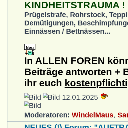
KINDHEITSTRAUMA !
Prügelstrafe, Rohrstock, Teppi
Demütigungen, Beschimpfunge
Einnässen / Bettnässen...
In ALLEN FOREN könnt
Beiträge antworten + B
ihr euch
kostenpflicht
12.01.2025
Moderatoren:
WindelMaus
,
Sa
NEUES (!) Forum: "AUFTR