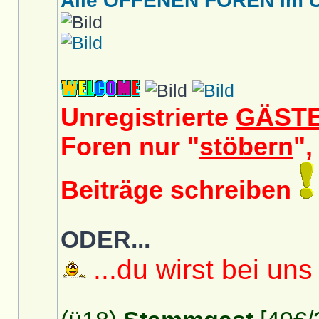
Alle OFFENEN FOREN im Üb
Unregistrierte
GÄST
Foren nur "
stöbern
",
Beiträge schreiben
ODER...
...du wirst bei uns