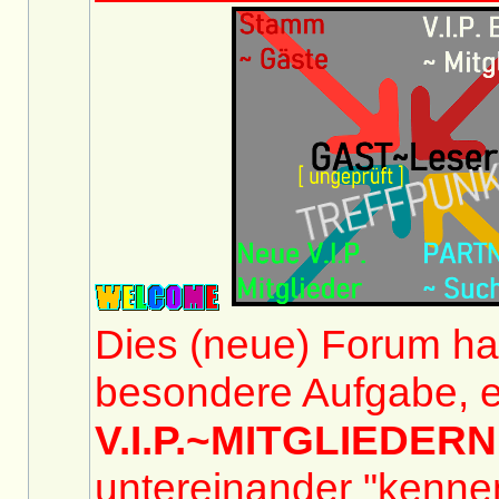
Dies (neue) Forum hat
besondere Aufgabe, e
V.I.P.~MITGLIEDERN
untereinander "kennen