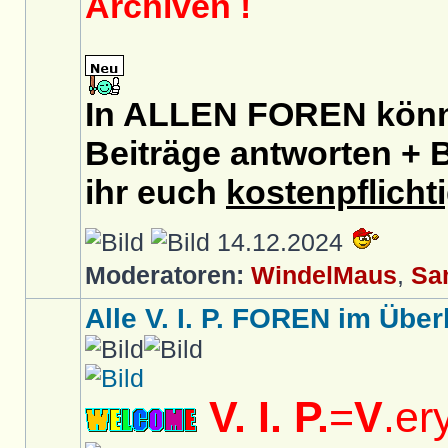
Archiven !
In ALLEN FOREN könnt
Beiträge antworten + B
ihr euch
kostenpflicht
14.12.2024
Moderatoren:
WindelMaus
,
Sa
Alle V. I. P. FOREN im Überb
V. I. P.
=
V
.er