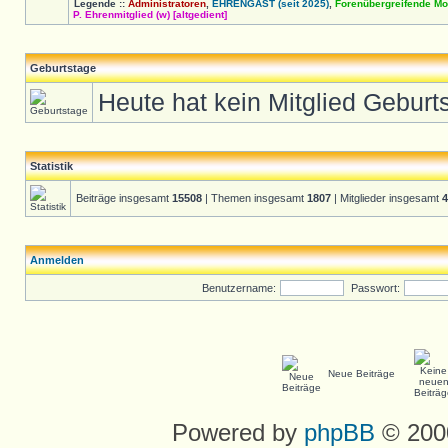
Legende ::
Administratoren
,
EHRENGAST (seit 2025)
,
Forenübergreifende Mo
P. Ehrenmitglied (w) [altgedient]
Geburtstage
Heute hat kein Mitglied Geburt
Statistik
Beiträge insgesamt
15508
| Themen insgesamt
1807
| Mitglieder insgesamt
4
Anmelden
Benutzername:
Passwort:
Neue Beiträge
Powered by
phpBB
© 2000