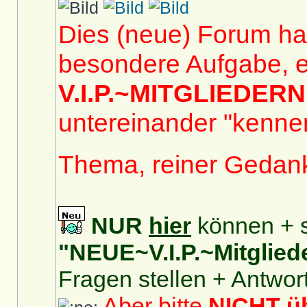
Dies (neue) Forum hat
besondere Aufgabe, e
V.I.P.~MITGLIEDERN
untereinander "kennen
Thema, reiner Gedan
NUR
hier
können + s
"NEUE~V.I.P.~Mitglied
Fragen stellen + Antwor
Aber bitte
NICHT 