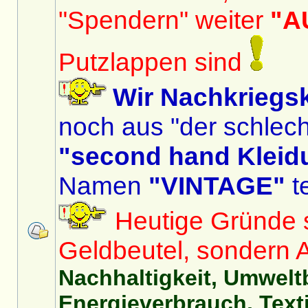
"Spendern" weiter
"A
Putzlappen sind
Wir Nachkriegs
noch aus "der schlech
"second hand Kleid
Namen
"VINTAGE"
te
Heutige Gründe si
Geldbeutel, sondern 
Nachhaltigkeit, Umwelt
Energieverbrauch, Texti