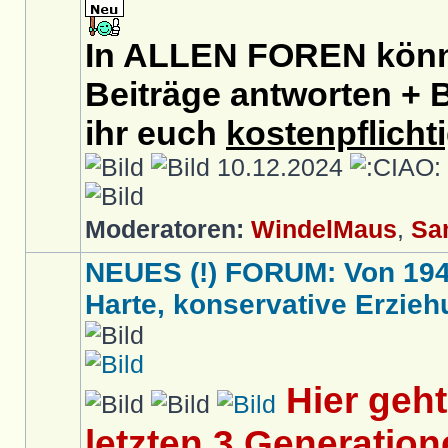
In ALLEN FOREN könnt
Beiträge antworten + B
ihr euch
kostenpflicht
10.12.2024
Moderatoren:
WindelMaus
,
Sa
NEUES (!) FORUM: Von 1949 
Harte, konservative Erziehu
Hier geh
letzten 3 Generation