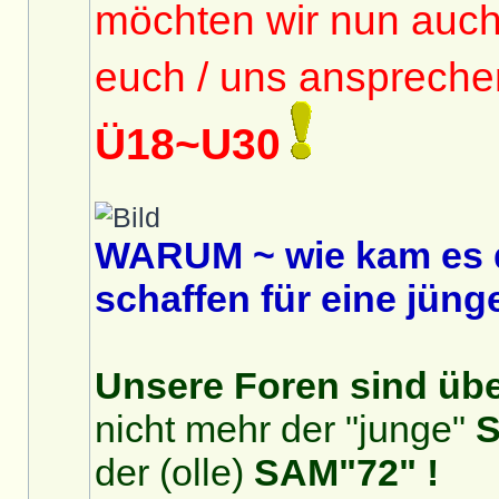
möchten wir nun auc
euch / uns anspreche
Ü18~U30
WARUM ~ wie kam es 
schaffen für eine jüng
Unsere Foren sind über
nicht mehr der "junge"
S
der (olle)
SAM"72" !