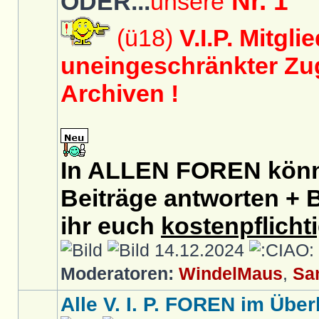
Nr. 1
ODER...
unsere
(ü18)
V.I.P. Mitgli
uneingeschränkter Zug
Archiven !
In ALLEN FOREN könnt
Beiträge antworten + B
ihr euch
kostenpflicht
14.12.2024
Moderatoren:
WindelMaus
,
Sa
Alle V. I. P. FOREN im Überb