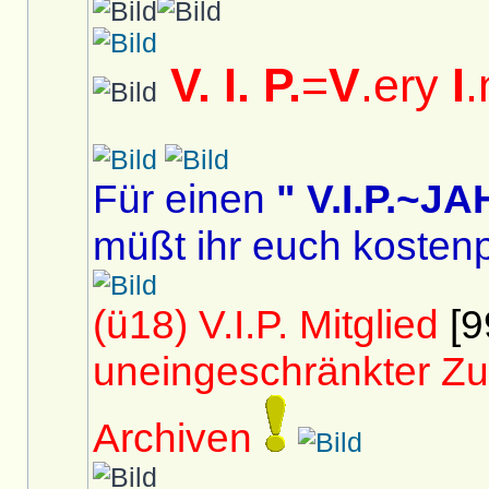
V. I. P.
=
V
.ery
I
.
Für einen
" V.I.P.~
müßt ihr euch kostenp
(ü18) V.I.P. Mitglied
[9
uneingeschränkter Zu
Archiven