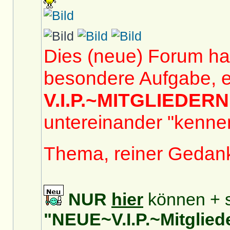
Dies (neue) Forum hat
besondere Aufgabe, e
V.I.P.~MITGLIEDERN
untereinander "kennen
Thema, reiner Gedan
NUR
hier
können + s
"NEUE~V.I.P.~Mitglied