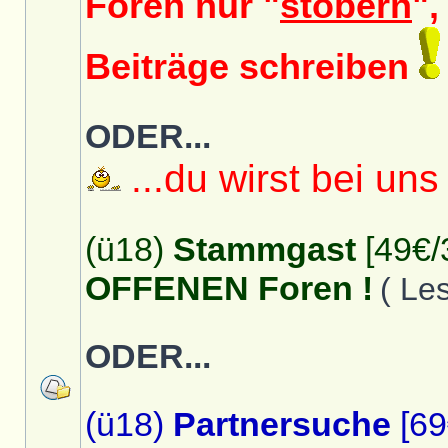
Foren nur "
stöbern
",
Beiträge schreiben
ODER...
...du wirst bei uns
(ü18)
Stammgast
[49€/
OFFENEN Foren !
( Le
ODER...
(ü18)
Partnersuche
[69