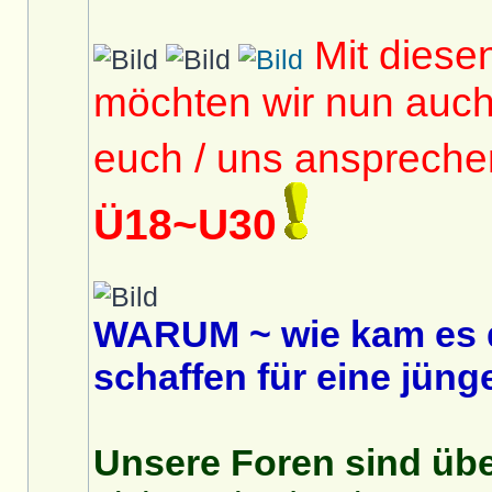
Mit diese
möchten wir nun auc
euch / uns anspreche
Ü18~U30
WARUM ~ wie kam es 
schaffen für eine jüng
Unsere Foren sind über