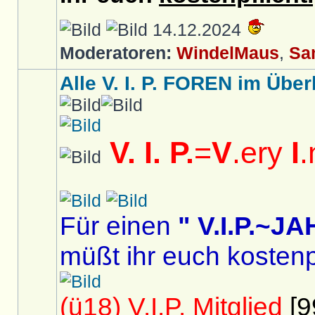
14.12.2024
Moderatoren:
WindelMaus
,
Sa
Alle V. I. P. FOREN im Überb
V. I. P.
=
V
.ery
I
.
Für einen
" V.I.P.~
müßt ihr euch kostenp
(ü18) V.I.P. Mitglied
[9