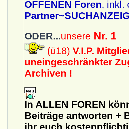
OFFENEN Foren
, inkl.
Partner~SUCHANZEIG
Nr. 1
ODER...
unsere
(ü18)
V.I.P. Mitgli
uneingeschränkter Zug
Archiven !
In ALLEN FOREN könnt
Beiträge antworten + B
ihr euch
kostenpflicht