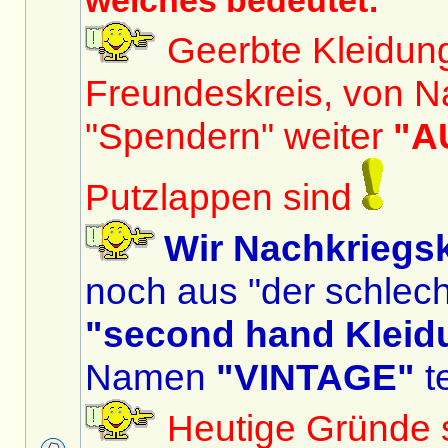
welches bedeutet:
Geerbte Kleidun
Freundeskreis, von N
"Spendern" weiter
"A
Putzlappen sind
Wir Nachkriegs
noch aus "der schlech
"second hand Kleid
Namen
"VINTAGE"
te
Heutige Gründe si