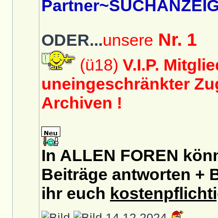
Partner~SUCHANZEIG
Nr. 1
ODER...
unsere
(ü18)
V.I.P. Mitgli
uneingeschränkter Zug
Archiven !
In ALLEN FOREN könnt
Beiträge antworten + B
ihr euch
kostenpflicht
14.12.2024