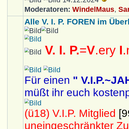
Moderatoren:
WindelMaus
,
Sa
Alle V. I. P. FOREN im Überb
V. I. P.
=
V
.ery
I
.
Für einen
" V.I.P.~
müßt ihr euch kostenp
(ü18) V.I.P. Mitglied
[9
uneingeschränkter Zu