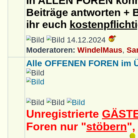
In ALLEN FOREN könnt
Beiträge antworten + B
ihr euch
kostenpflicht
14.12.2024
Moderatoren:
WindelMaus
,
Sa
Alle OFFENEN FOREN im Üb
Unregistrierte
GÄST
Foren nur "
stöbern
",