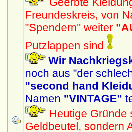
Geerbte Kleidun
Freundeskreis, von N
"Spendern" weiter
"A
Putzlappen sind
Wir Nachkriegs
noch aus "der schlech
"second hand Kleid
Namen
"VINTAGE"
te
Heutige Gründe si
Geldbeutel, sondern 