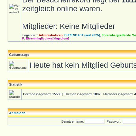
zeitgleich online waren.
Mitglieder: Keine Mitglieder
Legende ::
Administratoren
,
EHRENGAST (seit 2025)
,
Forenübergreifende Mo
P. Ehrenmitglied (w) [altgedient]
Geburtstage
Heute hat kein Mitglied Geburt
Statistik
Beiträge insgesamt
15508
| Themen insgesamt
1807
| Mitglieder insgesamt
4
Anmelden
Benutzername:
Passwort: