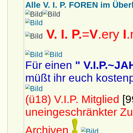
Alle V. I. P. FOREN im Überb
V. I. P.
=
V
.ery
I
.
Für einen
" V.I.P.~
müßt ihr euch kostenp
(ü18) V.I.P. Mitglied
[9
uneingeschränkter Zu
Archiven