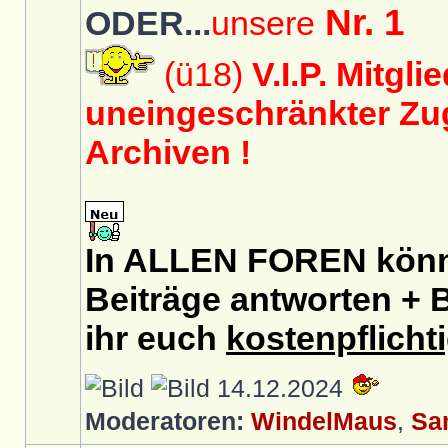
Nr. 1
ODER...
unsere
(ü18)
V.I.P. Mitgli
uneingeschränkter Zug
Archiven !
In ALLEN FOREN könnt
Beiträge antworten + B
ihr euch
kostenpflicht
14.12.2024
Moderatoren:
WindelMaus
,
Sa