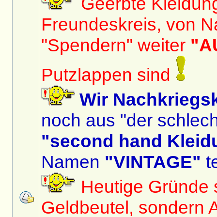
Geerbte Kleidun
Freundeskreis, von N
"Spendern" weiter
"A
Putzlappen sind
Wir Nachkriegs
noch aus "der schlech
"second hand Kleid
Namen
"VINTAGE"
te
Heutige Gründe si
Geldbeutel, sondern 