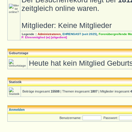
zeitgleich online waren.
Mitglieder: Keine Mitglieder
Legende ::
Administratoren
,
EHRENGAST (seit 2025)
,
Forenübergreifende Mo
P. Ehrenmitglied (w) [altgedient]
Geburtstage
Heute hat kein Mitglied Geburt
Statistik
Beiträge insgesamt
15508
| Themen insgesamt
1807
| Mitglieder insgesamt
4
Anmelden
Benutzername:
Passwort: