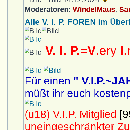
Moderatoren:
WindelMaus
,
Sa
Alle V. I. P. FOREN im Überb
V. I. P.
=
V
.ery
I
.
Für einen
" V.I.P.~
müßt ihr euch kostenp
(ü18) V.I.P. Mitglied
[9
uneingeschränkter Zu