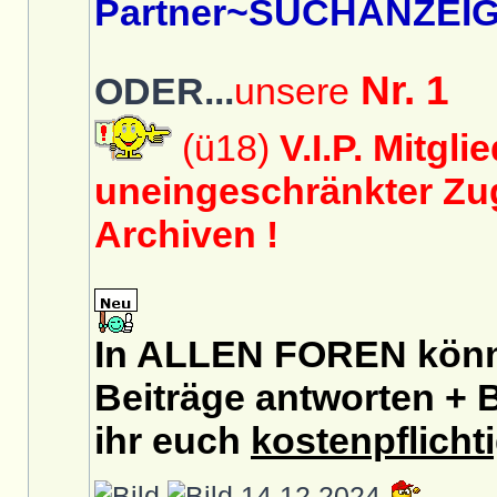
Partner~SUCHANZEIG
Nr. 1
ODER...
unsere
(ü18)
V.I.P. Mitgli
uneingeschränkter Zug
Archiven !
In ALLEN FOREN könnt
Beiträge antworten + B
ihr euch
kostenpflicht
14.12.2024