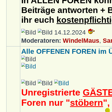
In ALLEN FOREN könnt
Beiträge antworten + B
ihr euch
kostenpflicht
14.12.2024
Moderatoren:
WindelMaus
,
Sa
Alle OFFENEN FOREN im Üb
Unregistrierte
GÄST
Foren nur "
stöbern
",