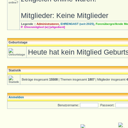
Mitglieder: Keine Mitglieder
Legende ::
Administratoren
,
EHRENGAST (seit 2025)
,
Forenübergreifende Mo
P. Ehrenmitglied (w) [altgedient]
Geburtstage
Heute hat kein Mitglied Geburt
Statistik
Beiträge insgesamt
15508
| Themen insgesamt
1807
| Mitglieder insgesamt
4
Anmelden
Benutzername:
Passwort: