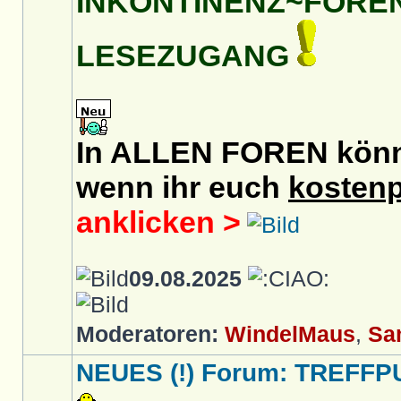
INKONTINENZ~FORE
LESEZUGANG
In ALLEN FOREN könnt 
wenn ihr euch
kostenp
anklicken >
09.08.2025
Moderatoren:
WindelMaus
,
Sa
NEUES (!) Forum: TREFFP