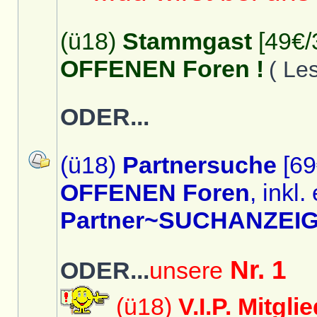
(ü18)
Stammgast
[49€/
OFFENEN Foren !
( Le
ODER...
(ü18)
Partnersuche
[69
OFFENEN Foren
, inkl.
Partner~SUCHANZEIG
Nr. 1
ODER...
unsere
(ü18)
V.I.P. Mitgli