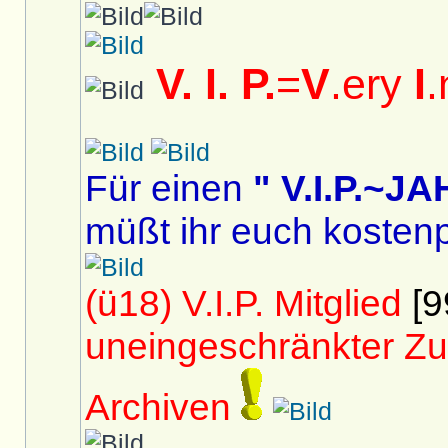
V. I. P.
=
V
.ery
I
.
Für einen
" V.I.P.~
müßt ihr euch kostenp
(ü18) V.I.P. Mitglied
[9
uneingeschränkter Zu
Archiven