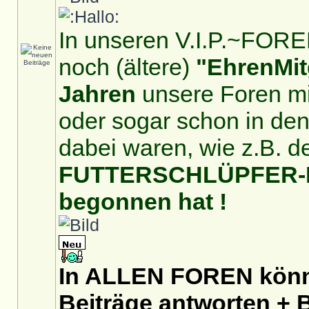
In unseren V.I.P.~FOREN
noch (ältere)
"EhrenMit
Jahren
unsere Foren mit
oder sogar schon in de
dabei waren, wie z.B. d
FUTTERSCHLÜPFER-For
begonnen hat !
In ALLEN FOREN könnt
Beiträge antworten + B