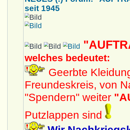
seit 1945
"AUFTR
welches bedeutet:
Geerbte Kleidun
Freundeskreis, von N
"Spendern" weiter
"A
Putzlappen sind
Wir Nachkriegs