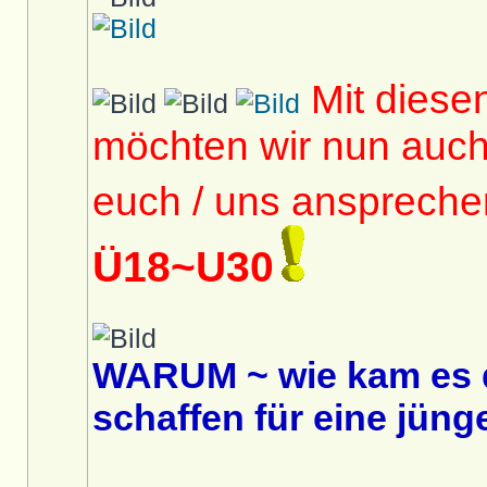
Mit diese
möchten wir nun auc
euch / uns anspreche
Ü18~U30
WARUM ~ wie kam es 
schaffen für eine jüng