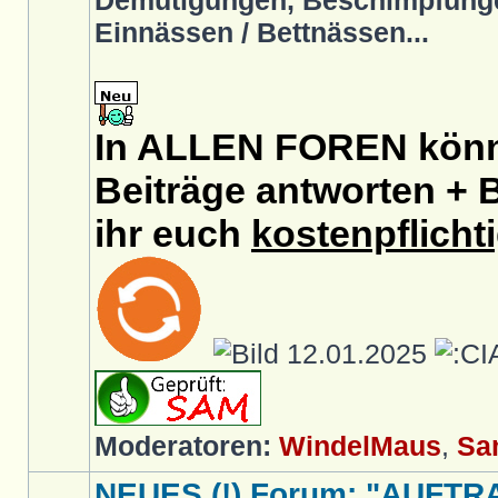
Demütigungen, Beschimpfunge
Einnässen / Bettnässen...
In ALLEN FOREN könnt
Beiträge antworten + B
ihr euch
kostenpflicht
12.01.2025
Moderatoren:
WindelMaus
,
Sa
NEUES (!) Forum: "AUFTR